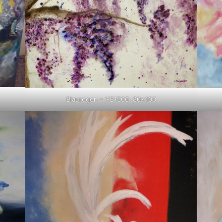
Blauregen – HB1506..80×100