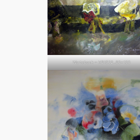
Wartebank – HB1502..80×100