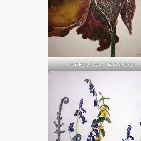
verblühte Rose – HB2003..61×61