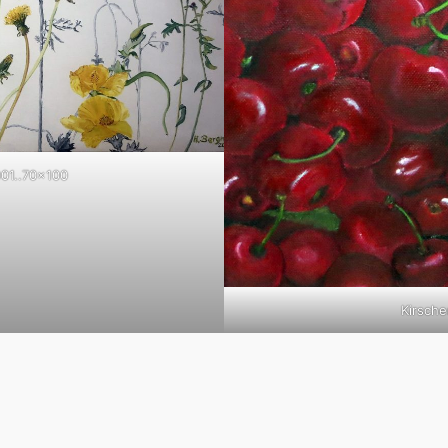
01..70×100
Kirsch