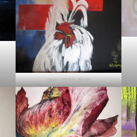
Hahn – HB1501..80×60