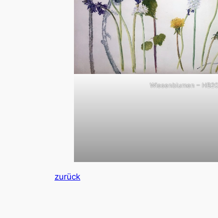
Wiesenblumen – HB20
zurück