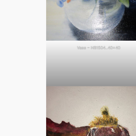
Vase – HB1504..40×40