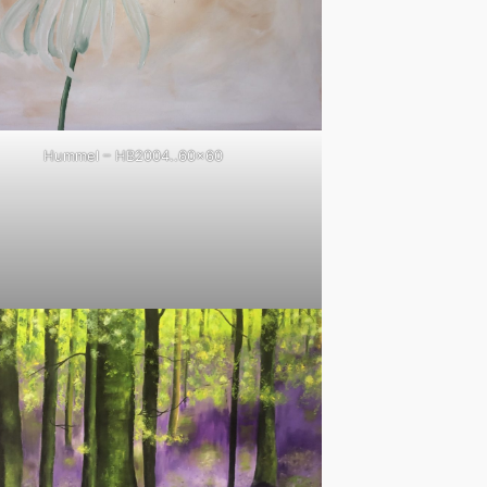
Hummel – HB2004..60×60