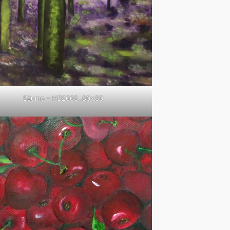
Bäume – HB2005..80×80