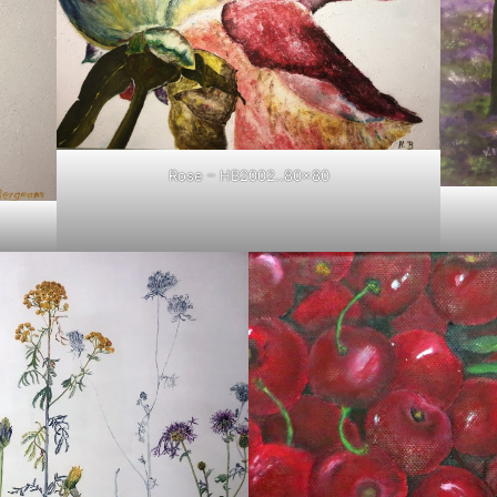
Rose – HB2002..80×80