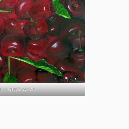
en – HB1503..30×30