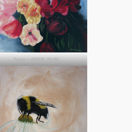
Tuipen – HB1505..60×80